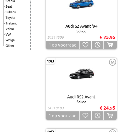
Scania
Seat
Subaru
Toyota
Trabant
Audi S2 Avant '94
Volvo
Solido
VW
€ 25.95
S4314506
Wolga
1
op voorraad
Other
1:43
M
Audi RS2 Avant
Solido
€ 24.95
S4310103
1
op voorraad
1:43