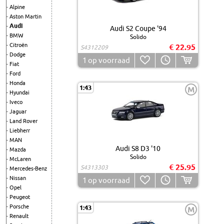
Alpine
Aston Martin
Audi
Audi S2 Coupe '94
BMW
Solido
Citroën
€ 22.95
S4312209
Dodge
1
op voorraad
Fiat
Ford
Honda
1:43
M
Hyundai
Iveco
Jaguar
Land Rover
Liebherr
MAN
Audi S8 D3 '10
Mazda
Solido
McLaren
€ 25.95
S4313303
Mercedes-Benz
Nissan
1
op voorraad
Opel
Peugeot
Porsche
1:43
M
Renault