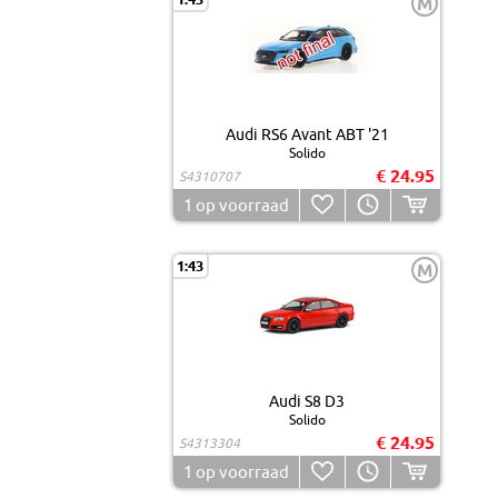
M
Audi RS6 Avant ABT '21
Solido
€ 24.95
S4310707
1
op voorraad
1:43
M
Audi S8 D3
Solido
€ 24.95
S4313304
1
op voorraad