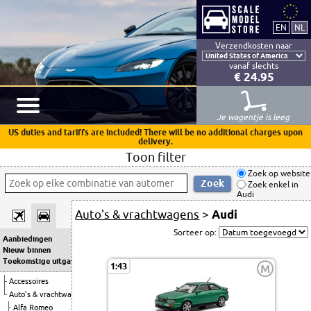
Verzendkosten naar
vanaf slechts
€ 24.95
Je wagentje is leeg
US duties and tariffs are included! There will be no additional charges upon
delivery.
Toon filter
Zoek op website
Zoek enkel in
Audi
Auto's & vrachtwagens
>
Audi
Sorteer op:
Aanbiedingen
Nieuw binnen
Toekomstige uitgaven
1:43
M
Accessoires
Auto's & vrachtwagens
Alfa Romeo