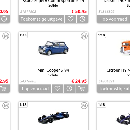
Skoda SuperB Combi Sportline '24
Datsun 240Z R
Solido
So
0.95
€ 50.95
S1811502
S4316302
Toekomstige uitgave
1
op voorraad
1:43
1:18
M
M
Mini Cooper S '94
Citroen HY 
Solido
So
2.95
€ 24.95
S4316602
S1804821
1
op voorraad
Toekomstige ui
1:18
1:18
M
M