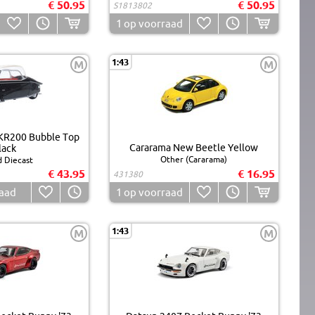
€ 50.95
€ 50.95
S1813802
1
op voorraad
1:43
M
M
KR200 Bubble Top
Cararama New Beetle Yellow
lack
Other (Cararama)
 Diecast
€ 43.95
€ 16.95
431380
raad
1
op voorraad
1:43
M
M