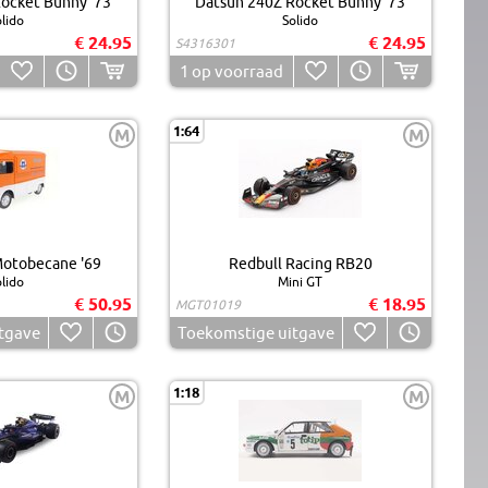
ocket Bunny '73
Datsun 240Z Rocket Bunny '73
lido
Solido
€ 24.95
€ 24.95
S4316301
1
op voorraad
1:64
M
M
Motobecane '69
Redbull Racing RB20
lido
Mini GT
€ 50.95
€ 18.95
MGT01019
tgave
Toekomstige uitgave
1:18
M
M