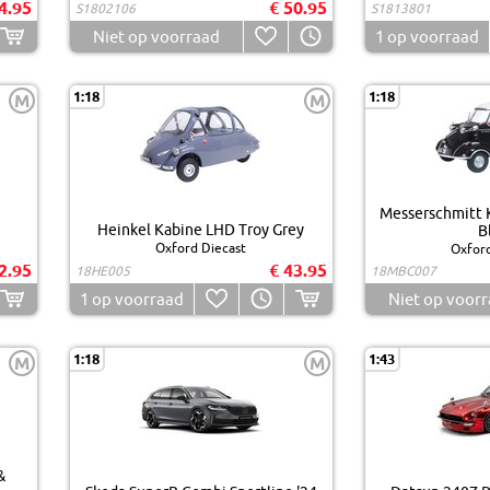
4.95
€ 50.95
S1802106
S1813801
Niet op voorraad
1
op voorraad
1:18
1:18
M
M
Messerschmitt 
Heinkel Kabine LHD Troy Grey
B
Oxford Diecast
Oxford
2.95
€ 43.95
18HE005
18MBC007
1
op voorraad
Niet op voor
1:18
1:43
M
M
&