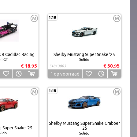
1:18
M
M
s.R Cadillac Racing
Shelby Mustang Super Snake '25
ni GT
Solido
€ 18.95
€ 50.95
S1813803
1
op voorraad
1:18
M
M
Shelby Mustang Super Snake Grabber
 Super Snake '25
'25
lido
Solido