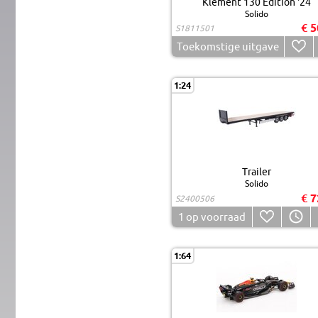
Klement 130 Edition '24
Solido
€ 5
S1811501
Toekomstige uitgave
1:24
Trailer
Solido
€ 7
S2400506
1
op voorraad
1:64