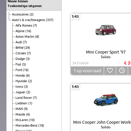
Nieuw binnen
Toekomstige uitgaven
Accessoires
(2)
1:43
Auto's & vrachtwagens
(337)
Alfa Romeo
(7)
Alpine
(16)
Aston Martin
(8)
Audi
(7)
BMW
(29)
Mini Cooper Sport '97
Citroën
(7)
Solido
Dodge
(3)
€ 2
S4316604
Fiat
(5)
Ford
(16)
1
op voorraad
Honda
(6)
Hyundai
(2)
1:43
Iveco
(3)
Jaguar
(2)
Land Rover
(7)
Liebherr
(1)
MAN
(9)
Mazda
(6)
McLaren
(10)
Mini Cooper John Cooper Works
Mercedes-Benz
(18)
Solido
Nissan
(11)