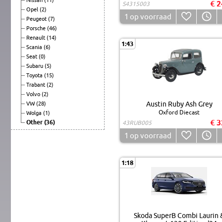
€ 2
S4315003
Opel
(2)
1
op voorraad
Peugeot
(7)
Porsche
(46)
Renault
(14)
1:43
Scania
(6)
Seat
(0)
Subaru
(5)
Toyota
(15)
Trabant
(2)
Volvo
(2)
Austin Ruby Ash Grey
VW
(28)
Oxford Diecast
Wolga
(1)
€ 3
Other
(36)
43RUB005
1
op voorraad
1:18
Skoda SuperB Combi Laurin 