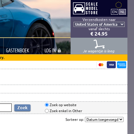
Verzendkosten naar
vanaf slechts
€ 24.95
GASTEN
BOEK
LOG
IN
Je wagentje is leeg
ry.
Zoek op website
Zoek enkel in Other
Sorteer op: