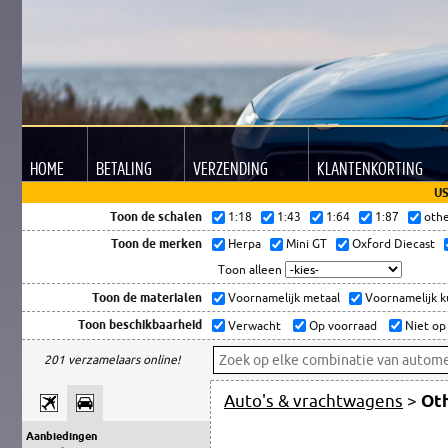
HOME
BETALING
VERZENDING
KLANTEN
KORTING
US
Toon de schalen
1:18
1:43
1:64
1:87
oth
Toon de merken
Herpa
Mini GT
Oxford Diecast
Toon alleen
Toon de materialen
Voornamelijk metaal
Voornamelijk 
Toon beschikbaarheid
Verwacht
Op voorraad
Niet op
201 verzamelaars online!
Auto's & vrachtwagens
>
Ot
Aanbiedingen