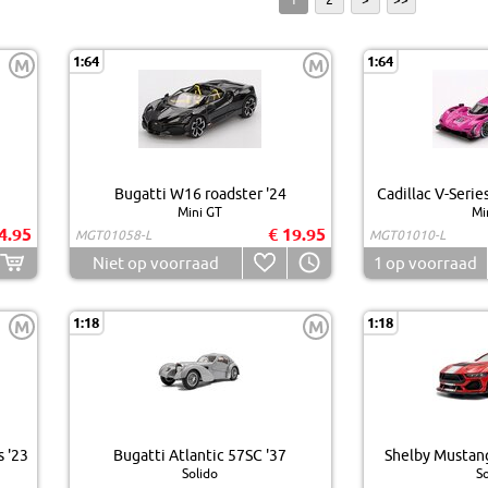
1:64
1:64
M
M
Bugatti W16 roadster '24
Cadillac V-Serie
Mini GT
Mi
4.95
€ 19.95
MGT01058-L
MGT01010-L
Niet op voorraad
1
op voorraad
1:18
1:18
M
M
 '23
Bugatti Atlantic 57SC '37
Shelby Mustang
Solido
So