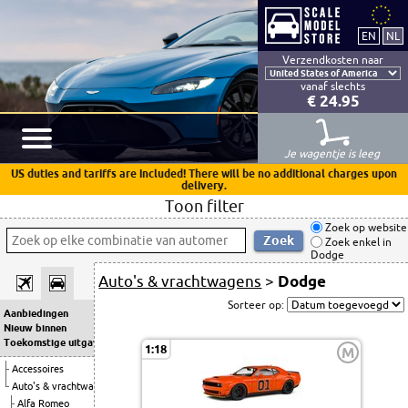
Verzendkosten naar
vanaf slechts
€ 24.95
Je wagentje is leeg
US duties and tariffs are included! There will be no additional charges upon
delivery.
Toon filter
Zoek op website
Zoek enkel in
Dodge
Auto's & vrachtwagens
>
Dodge
Sorteer op:
Aanbiedingen
Nieuw binnen
Toekomstige uitgaven
1:18
M
Accessoires
Auto's & vrachtwagens
Alfa Romeo