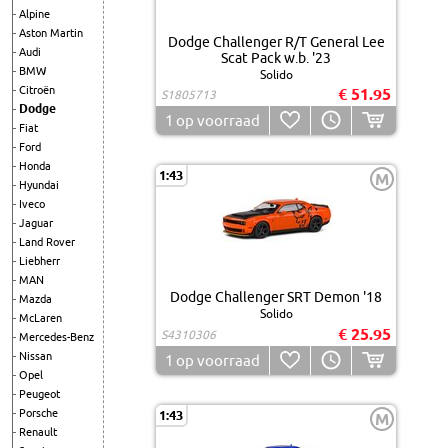
Alpine
Aston Martin
Dodge Challenger R/T General Lee
Audi
Scat Pack w.b. '23
BMW
Solido
Citroën
€ 51.95
S1805713
Dodge
1
op voorraad
Fiat
Ford
Honda
1:43
M
Hyundai
Iveco
Jaguar
Land Rover
Liebherr
MAN
Dodge Challenger SRT Demon '18
Mazda
Solido
McLaren
€ 25.95
S4310306
Mercedes-Benz
Nissan
1
op voorraad
Opel
Peugeot
Porsche
1:43
M
Renault