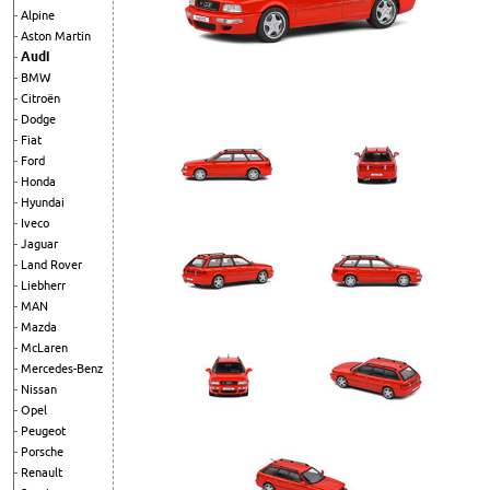
Alpine
Aston Martin
Audi
BMW
Citroën
Dodge
Fiat
Ford
Honda
Hyundai
Iveco
Jaguar
Land Rover
Liebherr
MAN
Mazda
McLaren
Mercedes-Benz
Nissan
Opel
Peugeot
Porsche
Renault