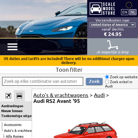
Verzendkosten naar
vanaf slechts
€ 24.95
Je wagentje is leeg
US duties and tariffs are included! There will be no additional charges upon
delivery.
Toon filter
Zoek op website
Zoek enkel in
Audi
Auto's & vrachtwagens
>
Audi
>
Audi RS2 Avant '95
Aanbiedingen
Nieuw binnen
Toekomstige uitgaven
Accessoires
Auto's & vrachtwagens
Alfa Romeo