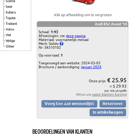
Scania
Seat
Subaru
Klik op afbeelding om te vergroten
Toyota
Trabant
Audi RS2 Avant '95
Volvo
Schaal:
1:43
VW
Afmetingen: zie
deze pagina
Materiaal: voornamelijk metaal
Wolga
Merk: Solido
Other
Nr: S4310102
Op voorraad:
1
Toegevoegd aan website: 2024-03-05
Brochure / aankondiging:
januari 2024
€ 25.95
Onze prijs:
= $ 29.93
incl. 15% US tariffs
Minus uw
vaste klanten korting
BEOORDELINGEN VAN KLANTEN