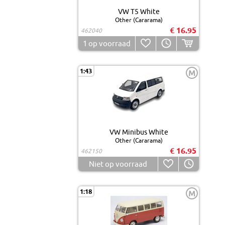
VW T5 White
Other (Cararama)
€ 16.95
462040
1
op voorraad
1:43
M
VW Minibus White
Other (Cararama)
€ 16.95
462150
Niet op voorraad
1:18
M