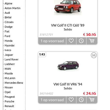
Alpine
Aston Martin
Audi
BMW
Citroën
VW Golf II GTI G60 '89
Dodge
Solido
Fiat
€ 50.95
S1812701
Ford
1
op voorraad
Honda
Hyundai
Iveco
1:43
M
Jaguar
Land Rover
Liebherr
MAN
Mazda
McLaren
Mercedes-Benz
VW Golf III VR6 '94
Nissan
Solido
Opel
€ 24.95
S4316402
Peugeot
1
op voorraad
Porsche
Renault