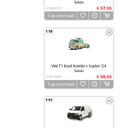
Solido
€ 57.95
S1800523
1
op voorraad
1:18
M
VW T1 Kool Kombi + trailer '24
Solido
€ 50.95
S1810905
1
op voorraad
1:43
M