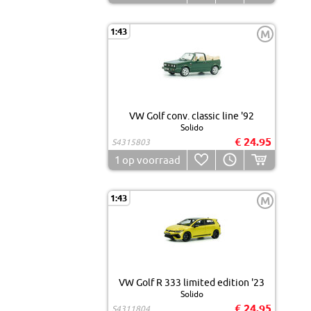
1:43
M
VW Golf conv. classic line '92
Solido
€ 24.95
S4315803
1
op voorraad
1:43
M
VW Golf R 333 limited edition '23
Solido
€ 24.95
S4311804