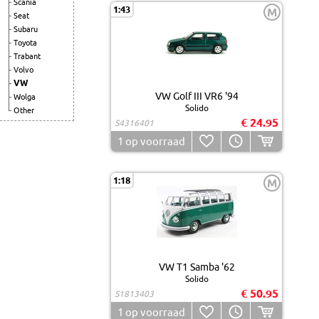
Scania
1:43
M
Seat
Subaru
Toyota
Trabant
Volvo
VW
VW Golf III VR6 '94
Wolga
Solido
Other
€ 24.95
S4316401
1
op voorraad
1:18
M
VW T1 Samba '62
Solido
€ 50.95
S1813403
1
op voorraad