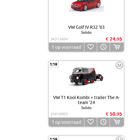
VW Golf IV R32 '03
Solido
€ 24.95
S4313604
1
op voorraad
1:18
M
VW T1 Kool Kombi + trailer The A-
team '24
Solido
€ 50.95
S1810903
1
op voorraad
1:18