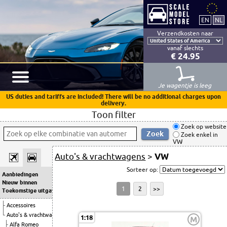
Verzendkosten naar
vanaf slechts
€ 24.95
Je wagentje is leeg
US duties and tariffs are included! There will be no additional charges upon
delivery.
Toon filter
Zoek op website
Zoek enkel in
VW
Auto's & vrachtwagens
>
VW
Sorteer op:
Aanbiedingen
Nieuw binnen
1
2
>>
Toekomstige uitgaven
Accessoires
Auto's & vrachtwagens
1:18
M
Alfa Romeo