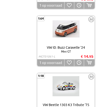
1
op voorraad
1:64
M
VW ID. Buzz Caravelle '24
Mini GT
€ 14.95
MGT01061-L
1
op voorraad
1:18
M
VW Beetle 1303 K3 Tribute '75