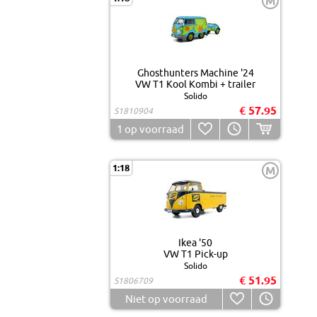
M
Ghosthunters Machine '24
VW T1 Kool Kombi + trailer
Solido
€ 57.95
S1810904
1
op voorraad
1:18
M
Ikea '50
VW T1 Pick-up
Solido
€ 51.95
S1806709
Niet op voorraad