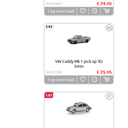
€ 24.95
S4315801
1
op voorraad
1:43
M
VW Caddy Mk 1 pick up '82
Solido
€ 25.95
S4312304
1
op voorraad
1:87
P