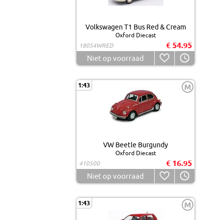
Volkswagen T1 Bus Red & Cream
Oxford Diecast
€ 54.95
18054WRED
Niet op voorraad
1:43
M
VW Beetle Burgundy
Oxford Diecast
€ 16.95
410500
Niet op voorraad
1:43
M