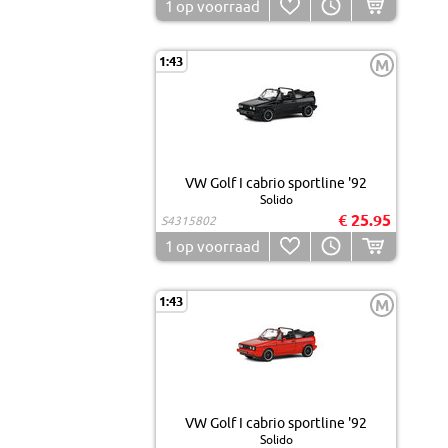
1
op voorraad
1:43
M
VW Golf I cabrio sportline '92
Solido
€ 25.95
S4315802
1
op voorraad
1:43
M
VW Golf I cabrio sportline '92
Solido