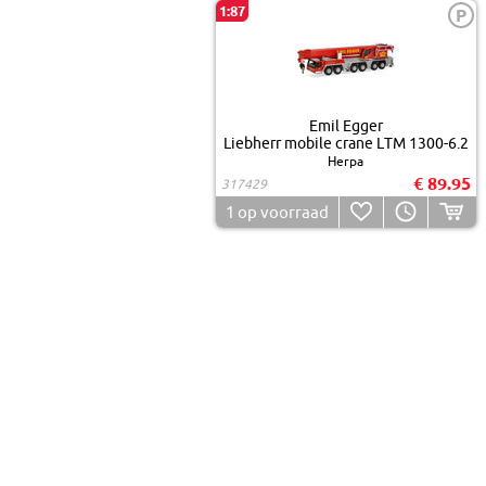
1:87
P
Emil Egger
Liebherr mobile crane LTM 1300-6.2
Herpa
€ 89.95
317429
1
op voorraad