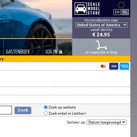
Verzendkosten naar
vanaf slechts
€ 24.95
GASTEN
BOEK
LOG
IN
Je wagentje is leeg
ry.
Zoek op website
Zoek enkel in Liebherr
Sorteer op: