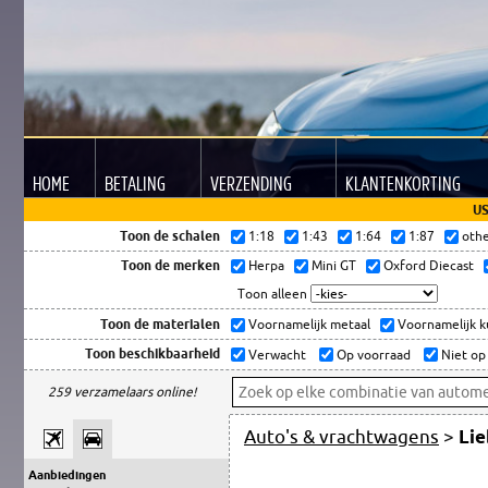
HOME
BETALING
VERZENDING
KLANTEN
KORTING
US
Toon de schalen
1:18
1:43
1:64
1:87
oth
Toon de merken
Herpa
Mini GT
Oxford Diecast
Toon alleen
Toon de materialen
Voornamelijk metaal
Voornamelijk 
Toon beschikbaarheid
Verwacht
Op voorraad
Niet op
259 verzamelaars online!
Auto's & vrachtwagens
>
Lie
Aanbiedingen