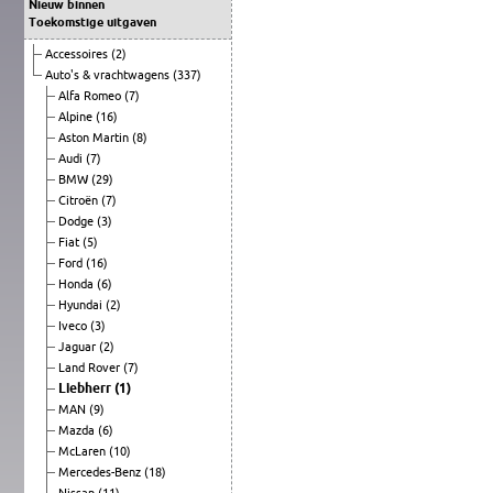
Nieuw binnen
Toekomstige uitgaven
Accessoires
(2)
Auto's & vrachtwagens
(337)
Alfa Romeo
(7)
Alpine
(16)
Aston Martin
(8)
Audi
(7)
BMW
(29)
Citroën
(7)
Dodge
(3)
Fiat
(5)
Ford
(16)
Honda
(6)
Hyundai
(2)
Iveco
(3)
Jaguar
(2)
Land Rover
(7)
Liebherr
(1)
MAN
(9)
Mazda
(6)
McLaren
(10)
Mercedes-Benz
(18)
Nissan
(11)