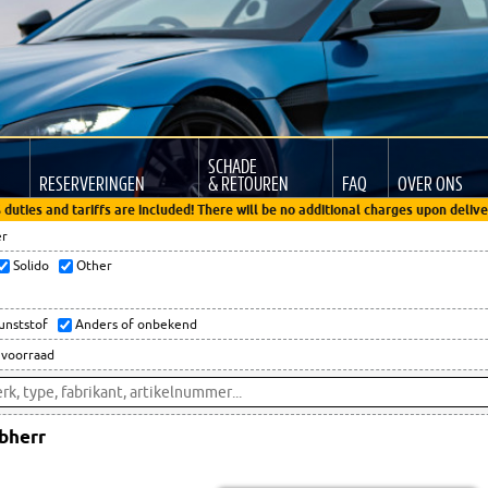
SCHADE
RESERVERINGEN
& RETOUREN
FAQ
OVER ONS
 duties and tariffs are included! There will be no additional charges upon delive
er
Solido
Other
kunststof
Anders of onbekend
 voorraad
bherr