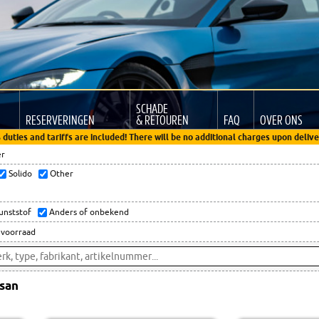
SCHADE
RESERVERINGEN
& RETOUREN
FAQ
OVER ONS
 duties and tariffs are included! There will be no additional charges upon delive
er
Solido
Other
kunststof
Anders of onbekend
 voorraad
san