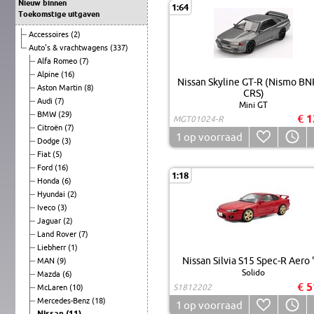
Nieuw binnen
1:64
Toekomstige uitgaven
Accessoires
(2)
Auto's & vrachtwagens
(337)
Alfa Romeo
(7)
Alpine
(16)
Nissan Skyline GT-R (Nismo B
Aston Martin
(8)
CRS)
Audi
(7)
Mini GT
BMW
(29)
€ 1
MGT01024-R
Citroën
(7)
1
op voorraad
Dodge
(3)
Fiat
(5)
Ford
(16)
1:18
Honda
(6)
Hyundai
(2)
Iveco
(3)
Jaguar
(2)
Land Rover
(7)
Liebherr
(1)
Nissan Silvia S15 Spec-R Aero 
MAN
(9)
Solido
Mazda
(6)
€ 5
S1812202
McLaren
(10)
Mercedes-Benz
(18)
1
op voorraad
Nissan
(11)