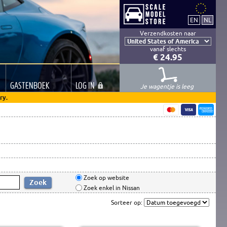
Verzendkosten naar
vanaf slechts
€ 24.95
GASTEN
BOEK
LOG
IN
Je wagentje is leeg
ry.
Zoek op website
Zoek enkel in Nissan
Sorteer op: