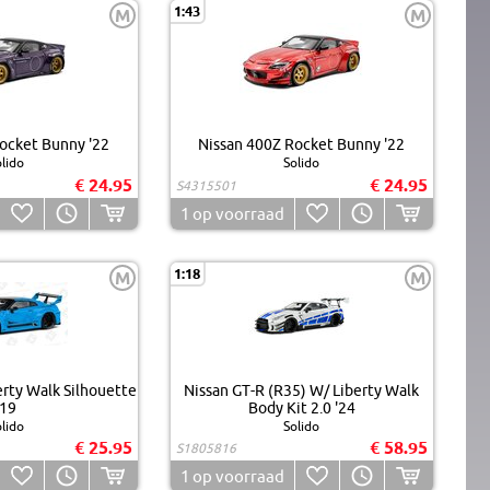
1:43
M
M
ocket Bunny '22
Nissan 400Z Rocket Bunny '22
lido
Solido
€ 24.95
€ 24.95
S4315501
1
op voorraad
1:18
M
M
rty Walk Silhouette
Nissan GT-R (R35) W/ Liberty Walk
'19
Body Kit 2.0 '24
lido
Solido
€ 25.95
€ 58.95
S1805816
1
op voorraad