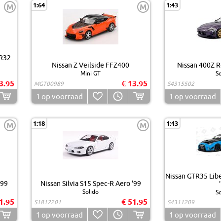
1:64
1:43
M
M
NR32
Nissan Z Veilside FFZ400
Nissan 400Z R
Mini GT
So
3.95
€ 13.95
MGT00989
S4315502
1
op voorraad
1
op voorraad
1:18
1:43
M
M
Nissan GTR35 Libe
'99
Nissan Silvia S15 Spec-R Aero '99
Solido
So
1.95
€ 51.95
S1812201
S4311209
1
op voorraad
1
op voorraad