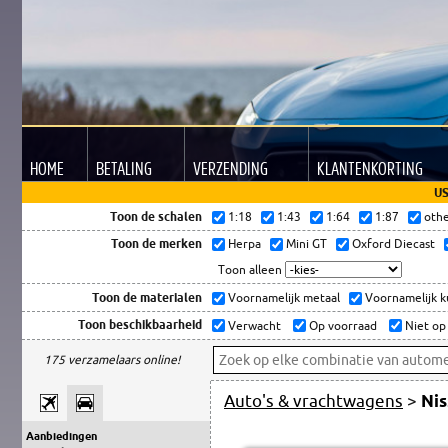
HOME
BETALING
VERZENDING
KLANTEN
KORTING
US
Toon de schalen
1:18
1:43
1:64
1:87
oth
Toon de merken
Herpa
Mini GT
Oxford Diecast
Toon alleen
Toon de materialen
Voornamelijk metaal
Voornamelijk 
Toon beschikbaarheid
Verwacht
Op voorraad
Niet op
175 verzamelaars online!
Auto's & vrachtwagens
>
Nis
Aanbiedingen