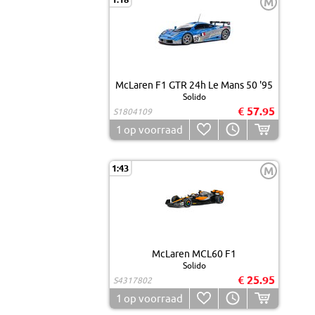
M
McLaren F1 GTR 24h Le Mans 50 '95
Solido
€ 57.95
S1804109
1
op voorraad
1:43
M
McLaren MCL60 F1
Solido
€ 25.95
S4317802
1
op voorraad