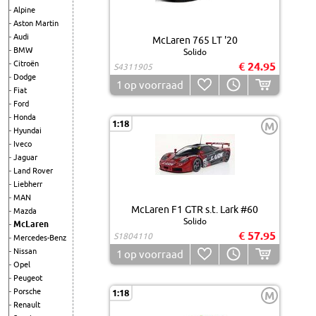
Alpine
Aston Martin
Audi
McLaren 765 LT '20
BMW
Solido
Citroën
€ 24.95
S4311905
Dodge
1
op voorraad
Fiat
Ford
Honda
1:18
M
Hyundai
Iveco
Jaguar
Land Rover
Liebherr
MAN
McLaren F1 GTR s.t. Lark #60
Mazda
Solido
McLaren
€ 57.95
S1804110
Mercedes-Benz
Nissan
1
op voorraad
Opel
Peugeot
Porsche
1:18
M
Renault