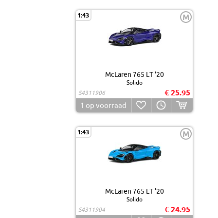
1:43
M
McLaren 765 LT '20
Solido
€ 25.95
S4311906
1
op voorraad
1:43
M
McLaren 765 LT '20
Solido
€ 24.95
S4311904