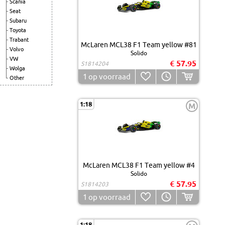
Scania
Seat
Subaru
Toyota
Trabant
McLaren MCL38 F1 Team yellow #81
Volvo
Solido
VW
€ 57.95
S1814204
Wolga
1
op voorraad
Other
1:18
M
McLaren MCL38 F1 Team yellow #4
Solido
€ 57.95
S1814203
1
op voorraad
1:18