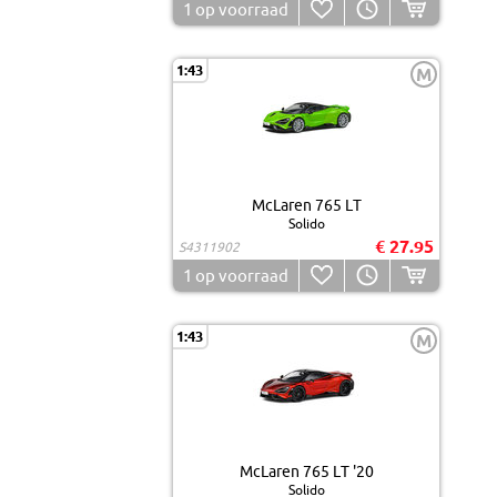
1
op voorraad
1:43
M
McLaren 765 LT
Solido
€ 27.95
S4311902
1
op voorraad
1:43
M
McLaren 765 LT '20
Solido