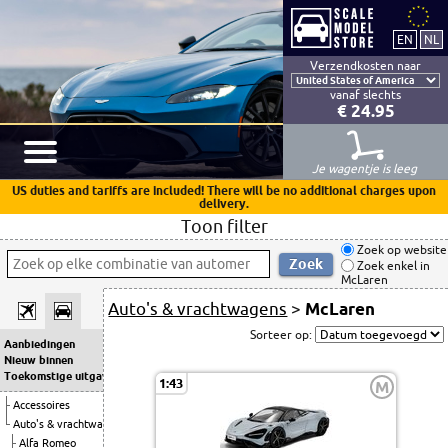
Verzendkosten naar
vanaf slechts
€ 24.95
Je wagentje is leeg
US duties and tariffs are included! There will be no additional charges upon
delivery.
Toon filter
Zoek op website
Zoek enkel in
McLaren
Auto's & vrachtwagens
>
McLaren
Sorteer op:
Aanbiedingen
Nieuw binnen
Toekomstige uitgaven
1:43
M
Accessoires
Auto's & vrachtwagens
Alfa Romeo