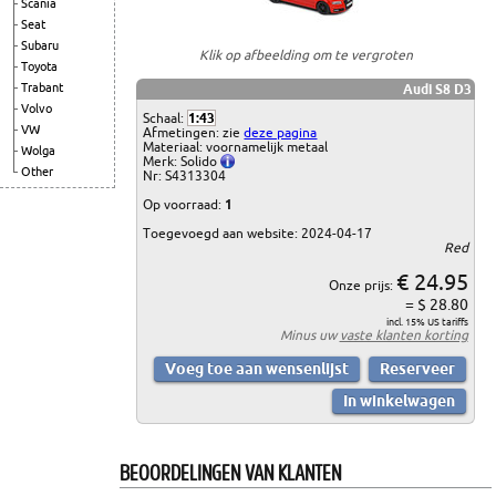
Scania
Seat
Subaru
Klik op afbeelding om te vergroten
Toyota
Trabant
Audi S8 D3
Volvo
Schaal:
1:43
VW
Afmetingen: zie
deze pagina
Materiaal: voornamelijk metaal
Wolga
Merk: Solido
Other
Nr: S4313304
Op voorraad:
1
Toegevoegd aan website: 2024-04-17
Red
€ 24.95
Onze prijs:
= $ 28.80
incl. 15% US tariffs
Minus uw
vaste klanten korting
BEOORDELINGEN VAN KLANTEN