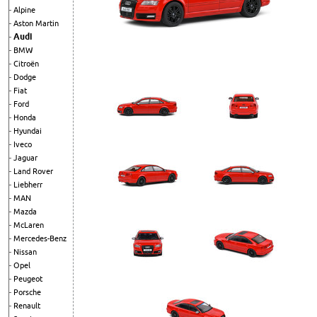
Alpine
Aston Martin
Audi
BMW
Citroën
Dodge
Fiat
Ford
Honda
Hyundai
Iveco
Jaguar
Land Rover
Liebherr
MAN
Mazda
McLaren
Mercedes-Benz
Nissan
Opel
Peugeot
Porsche
Renault