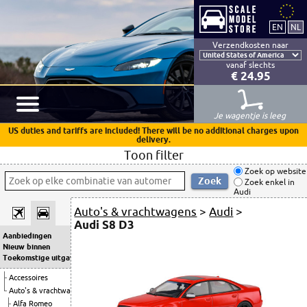
Verzendkosten naar
vanaf slechts
€ 24.95
Je wagentje is leeg
US duties and tariffs are included! There will be no additional charges upon
delivery.
Toon filter
Zoek op website
Zoek enkel in
Audi
Auto's & vrachtwagens
>
Audi
>
Audi S8 D3
Aanbiedingen
Nieuw binnen
Toekomstige uitgaven
Accessoires
Auto's & vrachtwagens
Alfa Romeo