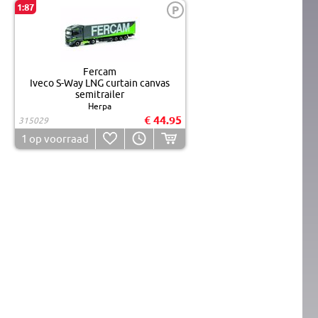
1:87
P
Fercam
Iveco S-Way LNG curtain canvas
semitrailer
Herpa
€ 44.95
315029
1
op voorraad