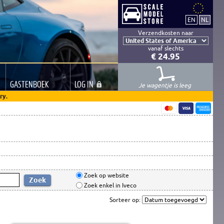
Verzendkosten naar
vanaf slechts
€ 24.95
GASTEN
BOEK
LOG
IN
Je wagentje is leeg
ry.
Zoek op website
Zoek enkel in Iveco
Sorteer op: