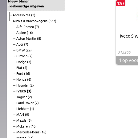
Nieuw binnen
1:87
Toekomstige uitgaven
Accessoires
(2)
Auto's & vrachtwagens
(337)
Alfa Romeo
(7)
Alpine
(16)
Iveco S-
Aston Martin
(8)
Audi
(7)
BMW
(29)
315265
Citroën
(7)
1
op voo
Dodge
(3)
Fiat
(5)
Ford
(16)
Honda
(6)
Hyundai
(2)
Iveco
(3)
Jaguar
(2)
Land Rover
(7)
Liebherr
(1)
MAN
(9)
Mazda
(6)
McLaren
(10)
Mercedes-Benz
(18)
Nissan
(11)