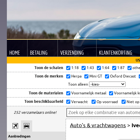
HOME
BETALING
VERZENDING
KLANTEN
KORTING
US
Toon de schalen
1:18
1:43
1:64
1:87
oth
Toon de merken
Herpa
Mini GT
Oxford Diecast
Toon alleen
Toon de materialen
Voornamelijk metaal
Voornamelijk 
Toon beschikbaarheid
Verwacht
Op voorraad
Niet op
252 verzamelaars online!
Auto's & vrachtwagens
>
Ive
Aanbiedingen