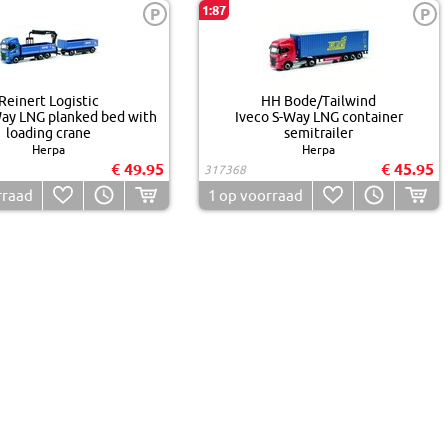
1:87
P
P
Reinert Logistic
HH Bode/Tailwind
Way LNG planked bed with
Iveco S-Way LNG container
loading crane
semitrailer
Herpa
Herpa
€ 49.95
€ 45.95
317368
rraad
1
op voorraad