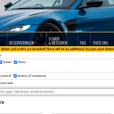
SCHADE
RESERVERINGEN
& RETOUREN
FAQ
OVER ONS
 duties and tariffs are included! There will be no additional charges upon delive
er
Solido
Other
kunststof
Anders of onbekend
 voorraad
co