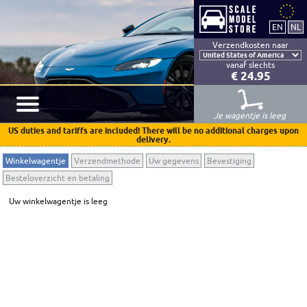
Verzendkosten naar
vanaf slechts
€ 24.95
Je wagentje is leeg
US duties and tariffs are included! There will be no additional charges upon
delivery.
Winkelwagentje
Verzendmethode
Uw gegevens
Bevestiging
Besteloverzicht en betaling
Uw winkelwagentje is leeg