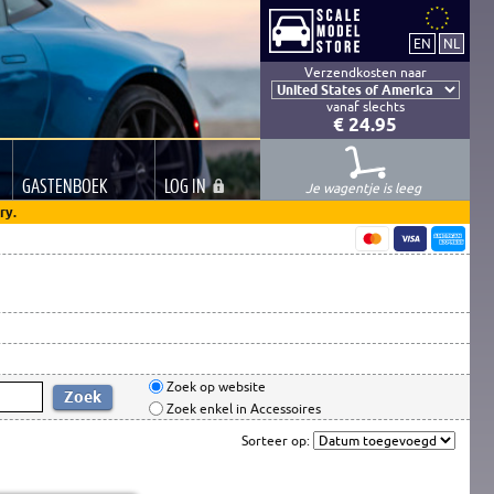
Verzendkosten naar
vanaf slechts
€ 24.95
GASTEN
BOEK
LOG
IN
Je wagentje is leeg
ry.
Zoek op website
Zoek enkel in Accessoires
Sorteer op: