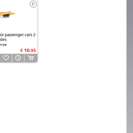
P
for passenger cars 2-
xles
erpa
€ 10.95