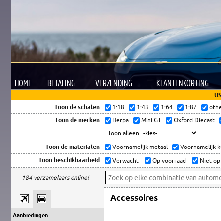
HOME
BETALING
VERZENDING
KLANTEN
KORTING
US
Toon de schalen
1:18
1:43
1:64
1:87
oth
Toon de merken
Herpa
Mini GT
Oxford Diecast
Toon alleen
Toon de materialen
Voornamelijk metaal
Voornamelijk 
Toon beschikbaarheid
Verwacht
Op voorraad
Niet op
184 verzamelaars online!
Accessoires
Aanbiedingen