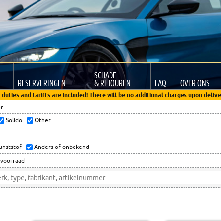
SCHADE
RESERVERINGEN
& RETOUREN
FAQ
OVER ONS
 duties and tariffs are included! There will be no additional charges upon delive
er
Solido
Other
kunststof
Anders of onbekend
 voorraad