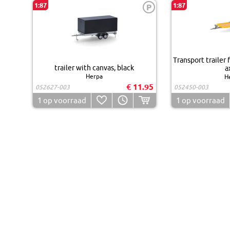
1:87
1:87
P
Transport trailer 
trailer with canvas, black
a
Herpa
H
€ 11.95
052627-003
052450-003
1
op voorraad
1
op voorraad