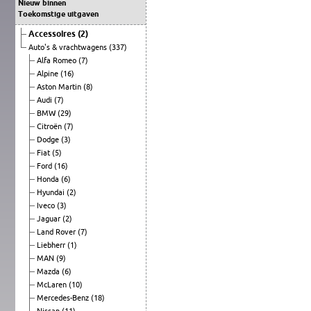
Nieuw binnen
Toekomstige uitgaven
Accessoires
(2)
Auto's & vrachtwagens
(337)
Alfa Romeo
(7)
Alpine
(16)
Aston Martin
(8)
Audi
(7)
BMW
(29)
Citroën
(7)
Dodge
(3)
Fiat
(5)
Ford
(16)
Honda
(6)
Hyundai
(2)
Iveco
(3)
Jaguar
(2)
Land Rover
(7)
Liebherr
(1)
MAN
(9)
Mazda
(6)
McLaren
(10)
Mercedes-Benz
(18)
Nissan
(11)