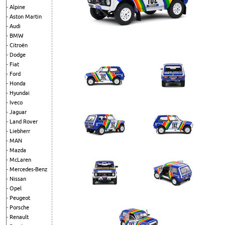
Alpine
Aston Martin
Audi
BMW
Citroën
Dodge
Fiat
Ford
Honda
Hyundai
Iveco
Jaguar
Land Rover
Liebherr
MAN
Mazda
McLaren
Mercedes-Benz
Nissan
Opel
Peugeot
Porsche
Renault