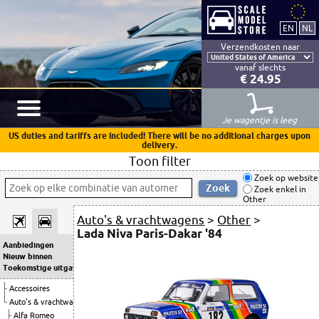
Verzendkosten naar
vanaf slechts
€ 24.95
Je wagentje is leeg
US duties and tariffs are included! There will be no additional charges upon
delivery.
Toon filter
Zoek op website
Zoek enkel in
Other
Auto's & vrachtwagens
>
Other
>
Lada Niva Paris-Dakar '84
Aanbiedingen
Nieuw binnen
Toekomstige uitgaven
Accessoires
Auto's & vrachtwagens
Alfa Romeo