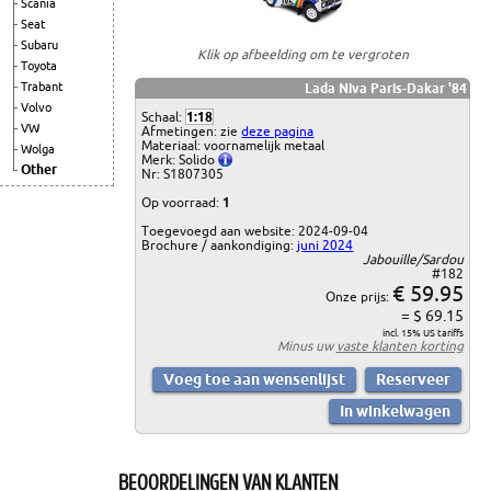
Scania
Seat
Subaru
Klik op afbeelding om te vergroten
Toyota
Trabant
Lada Niva Paris-Dakar '84
Volvo
Schaal:
1:18
VW
Afmetingen: zie
deze pagina
Materiaal: voornamelijk metaal
Wolga
Merk: Solido
Other
Nr: S1807305
Op voorraad:
1
Toegevoegd aan website: 2024-09-04
Brochure / aankondiging:
juni 2024
Jabouille/Sardou
#182
€ 59.95
Onze prijs:
= $ 69.15
incl. 15% US tariffs
Minus uw
vaste klanten korting
BEOORDELINGEN VAN KLANTEN