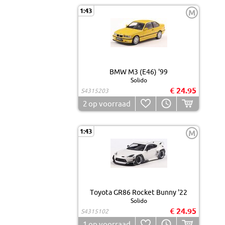
1:43
M
BMW M3 (E46) '99
Solido
€ 24.95
S4315203
2
op voorraad
1:43
M
Toyota GR86 Rocket Bunny '22
Solido
€ 24.95
S4315102
1
op voorraad