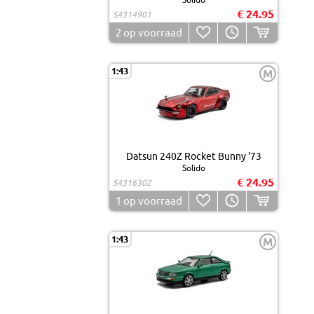
€ 24.95
S4314901
2
op voorraad
1:43
M
Datsun 240Z Rocket Bunny '73
Solido
€ 24.95
S4316302
1
op voorraad
1:43
M