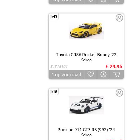
1:43
M
Toyota GR86 Rocket Bunny '22
Solido
€ 24.95
S4315101
1
op voorraad
1:18
M
Porsche 911 GT3 RS (992) '24
Solido