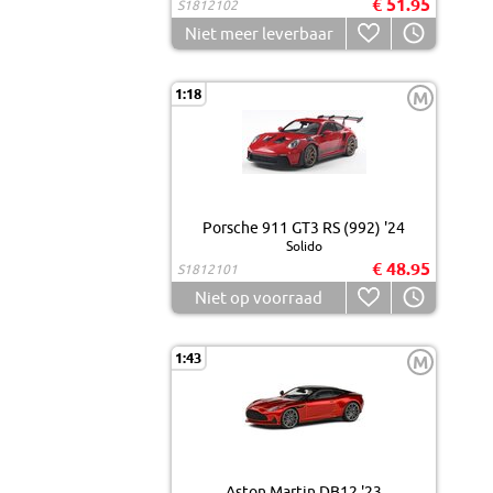
€ 51.95
S1812102
Niet meer leverbaar
1:18
M
Porsche 911 GT3 RS (992) '24
Solido
€ 48.95
S1812101
Niet op voorraad
1:43
M
Aston Martin DB12 '23