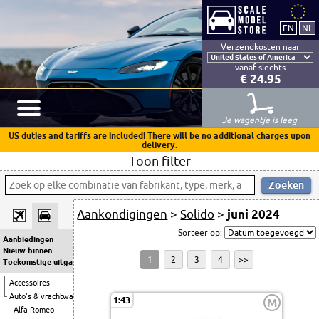
Verzendkosten naar
vanaf slechts
€ 24.95
Je wagentje is leeg
US duties and tariffs are included! There will be no additional charges upon
delivery.
Toon filter
Aankondigingen
>
Solido
>
juni 2024
Sorteer op:
Aanbiedingen
Nieuw binnen
1
2
3
4
>>
Toekomstige uitgaven
Accessoires
Auto's & vrachtwagens
1:43
M
Alfa Romeo