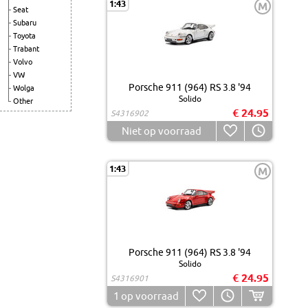
1:43
M
Seat
Subaru
Toyota
Trabant
Volvo
VW
Porsche 911 (964) RS 3.8 '94
Wolga
Solido
Other
€ 24.95
S4316902
Niet op voorraad
1:43
M
Porsche 911 (964) RS 3.8 '94
Solido
€ 24.95
S4316901
1
op voorraad