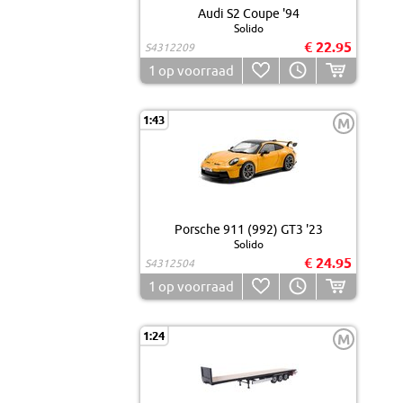
Audi S2 Coupe '94
Solido
€ 22.95
S4312209
1
op voorraad
1:43
M
Porsche 911 (992) GT3 '23
Solido
€ 24.95
S4312504
1
op voorraad
1:24
M