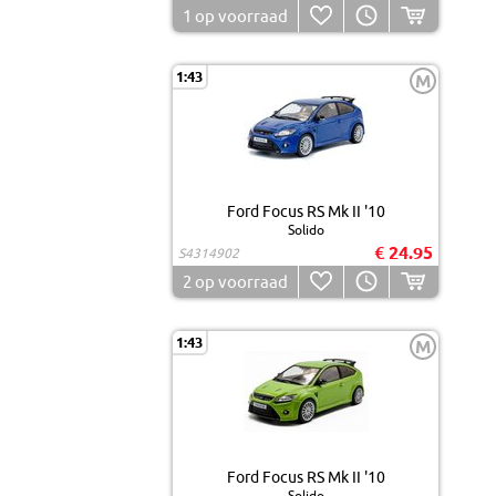
1
op voorraad
1:43
M
Ford Focus RS Mk II '10
Solido
€ 24.95
S4314902
2
op voorraad
1:43
M
Ford Focus RS Mk II '10
Solido