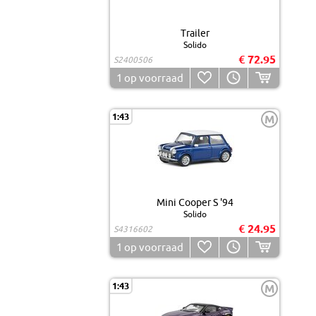
Trailer
Solido
€ 72.95
S2400506
1
op voorraad
1:43
M
Mini Cooper S '94
Solido
€ 24.95
S4316602
1
op voorraad
1:43
M