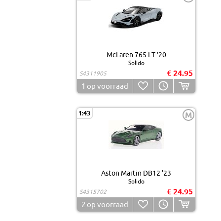
McLaren 765 LT '20
Solido
€ 24.95
S4311905
1
op voorraad
1:43
M
Aston Martin DB12 '23
Solido
€ 24.95
S4315702
2
op voorraad