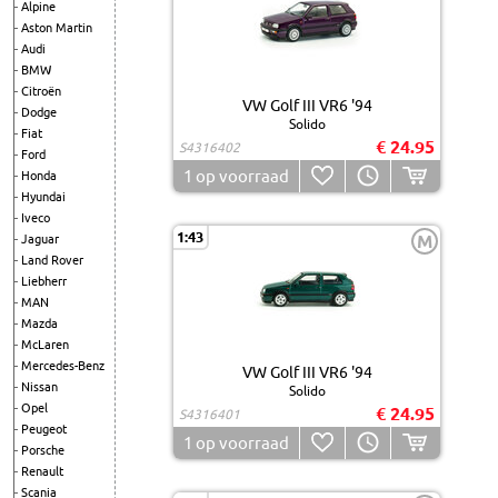
Alpine
Aston Martin
Audi
BMW
Citroën
VW Golf III VR6 '94
Dodge
Solido
Fiat
€ 24.95
S4316402
Ford
1
op voorraad
Honda
Hyundai
Iveco
1:43
M
Jaguar
Land Rover
Liebherr
MAN
Mazda
McLaren
Mercedes-Benz
VW Golf III VR6 '94
Nissan
Solido
Opel
€ 24.95
S4316401
Peugeot
1
op voorraad
Porsche
Renault
Scania