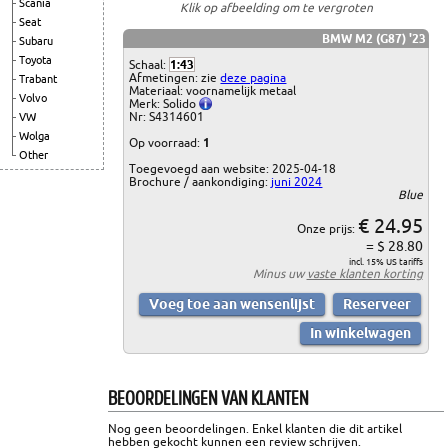
Scania
Klik op afbeelding om te vergroten
Seat
BMW M2 (G87) '23
Subaru
Toyota
Schaal:
1:43
Afmetingen: zie
deze pagina
Trabant
Materiaal: voornamelijk metaal
Volvo
Merk: Solido
Nr: S4314601
VW
Wolga
Op voorraad:
1
Other
Toegevoegd aan website: 2025-04-18
Brochure / aankondiging:
juni 2024
Blue
€ 24.95
Onze prijs:
= $ 28.80
incl. 15% US tariffs
Minus uw
vaste klanten korting
BEOORDELINGEN VAN KLANTEN
Nog geen beoordelingen. Enkel klanten die dit artikel
hebben gekocht kunnen een review schrijven.