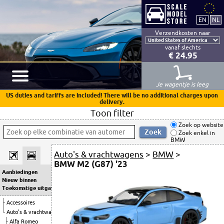
Verzendkosten naar
vanaf slechts
€ 24.95
Je wagentje is leeg
US duties and tariffs are included! There will be no additional charges upon
delivery.
Toon filter
Zoek op website
Zoek enkel in
BMW
Auto's & vrachtwagens
>
BMW
>
BMW M2 (G87) '23
Aanbiedingen
Nieuw binnen
Toekomstige uitgaven
Accessoires
Auto's & vrachtwagens
Alfa Romeo