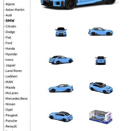
Alpine
Aston Martin
Audi
BMW
Citroën
Dodge
Fiat
Ford
Honda
Hyundai
Iveco
Jaguar
Land Rover
Liebherr
MAN
Mazda
McLaren
Mercedes-Benz
Nissan
Opel
Peugeot
Porsche
Renault