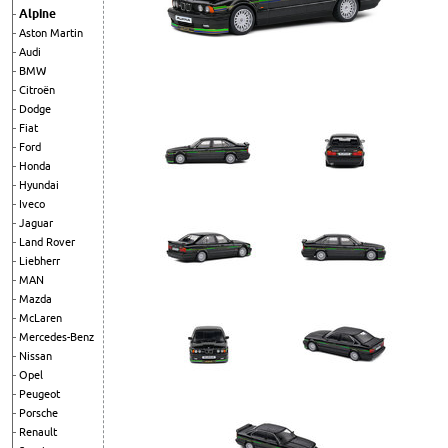
Alpine
Aston Martin
Audi
BMW
Citroën
Dodge
Fiat
Ford
Honda
Hyundai
Iveco
Jaguar
Land Rover
Liebherr
MAN
Mazda
McLaren
Mercedes-Benz
Nissan
Opel
Peugeot
Porsche
Renault