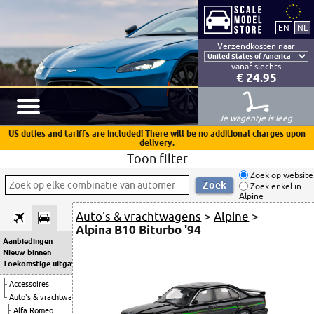
Verzendkosten naar
vanaf slechts
€ 24.95
Je wagentje is leeg
US duties and tariffs are included! There will be no additional charges upon
delivery.
Toon filter
Zoek op website
Zoek enkel in
Alpine
Auto's & vrachtwagens
>
Alpine
>
Alpina B10 Biturbo '94
Aanbiedingen
Nieuw binnen
Toekomstige uitgaven
Accessoires
Auto's & vrachtwagens
Alfa Romeo