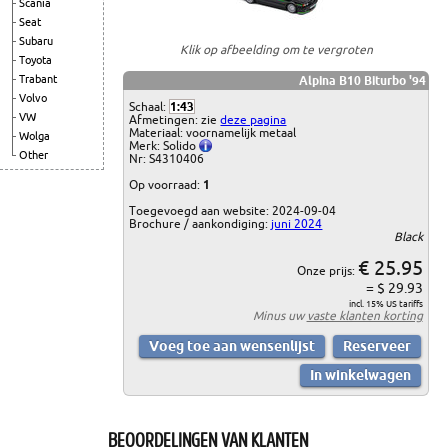
Scania
Seat
Subaru
Klik op afbeelding om te vergroten
Toyota
Trabant
Alpina B10 Biturbo '94
Volvo
Schaal:
1:43
VW
Afmetingen: zie
deze pagina
Materiaal: voornamelijk metaal
Wolga
Merk: Solido
Other
Nr: S4310406
Op voorraad:
1
Toegevoegd aan website: 2024-09-04
Brochure / aankondiging:
juni 2024
Black
€ 25.95
Onze prijs:
= $ 29.93
incl. 15% US tariffs
Minus uw
vaste klanten korting
BEOORDELINGEN VAN KLANTEN