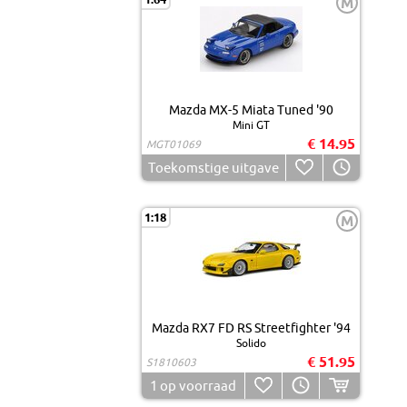
M
Mazda MX-5 Miata Tuned '90
Mini GT
€ 14.95
MGT01069
Toekomstige uitgave
1:18
M
Mazda RX7 FD RS Streetfighter '94
Solido
€ 51.95
S1810603
1
op voorraad