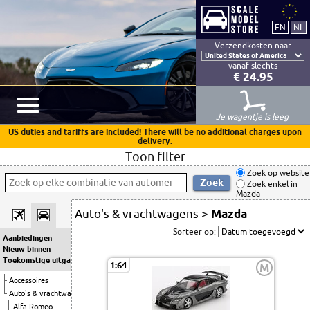
Verzendkosten naar
vanaf slechts
€ 24.95
Je wagentje is leeg
US duties and tariffs are included! There will be no additional charges upon
delivery.
Toon filter
Zoek op website
Zoek enkel in
Mazda
Auto's & vrachtwagens
>
Mazda
Sorteer op:
Aanbiedingen
Nieuw binnen
Toekomstige uitgaven
1:64
M
Accessoires
Auto's & vrachtwagens
Alfa Romeo