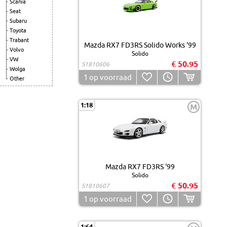
Scania
Seat
Subaru
Toyota
Trabant
Mazda RX7 FD3RS Solido Works '99
Volvo
Solido
VW
€ 50.95
S1810606
Wolga
1
op voorraad
Other
1:18
M
Mazda RX7 FD3RS '99
Solido
€ 50.95
S1810607
1
op voorraad
1:64