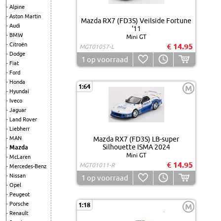
Alpine
Aston Martin
Mazda RX7 (FD3S) Veilside Fortune
Audi
'11
BMW
Mini GT
Citroën
€ 14.95
MGT01057-L
Dodge
1
op voorraad
Fiat
Ford
Honda
1:64
M
Hyundai
Iveco
Jaguar
Land Rover
Liebherr
MAN
Mazda RX7 (FD3S) LB-super
Silhouette ISMA 2024
Mazda
Mini GT
McLaren
€ 14.95
MGT01011-R
Mercedes-Benz
Nissan
1
op voorraad
Opel
Peugeot
Porsche
1:18
M
Renault