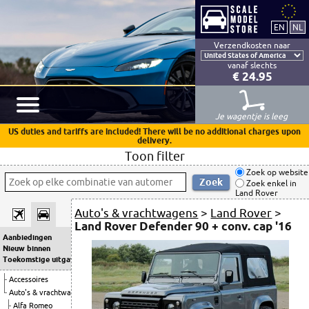
Verzendkosten naar
vanaf slechts
€ 24.95
Je wagentje is leeg
US duties and tariffs are included! There will be no additional charges upon
delivery.
Toon filter
Zoek op website
Zoek enkel in
Land Rover
Auto's & vrachtwagens
>
Land Rover
>
Land Rover Defender 90 + conv. cap '16
Aanbiedingen
Nieuw binnen
Toekomstige uitgaven
Accessoires
Auto's & vrachtwagens
Alfa Romeo