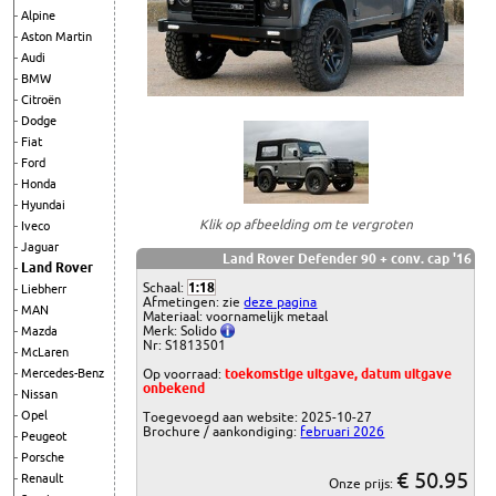
Alpine
Aston Martin
Audi
BMW
Citroën
Dodge
Fiat
Ford
Honda
Hyundai
Klik op afbeelding om te vergroten
Iveco
Jaguar
Land Rover Defender 90 + conv. cap '16
Land Rover
Schaal:
1:18
Liebherr
Afmetingen: zie
deze pagina
MAN
Materiaal: voornamelijk metaal
Merk: Solido
Mazda
Nr: S1813501
McLaren
Mercedes-Benz
Op voorraad:
toekomstige uitgave, datum uitgave
onbekend
Nissan
Opel
Toegevoegd aan website: 2025-10-27
Brochure / aankondiging:
februari 2026
Peugeot
Porsche
€ 50.95
Renault
Onze prijs: