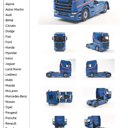
Alpine
Aston Martin
Audi
BMW
Citroën
Dodge
Fiat
Ford
Honda
Hyundai
Iveco
Jaguar
Land Rover
Liebherr
MAN
Mazda
McLaren
Mercedes-Benz
Nissan
Opel
Peugeot
Porsche
Renault