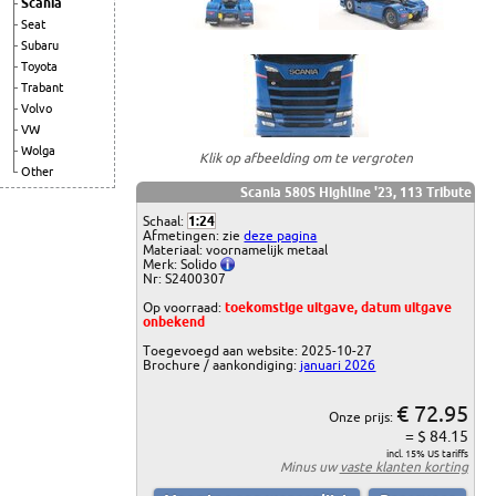
Scania
Seat
Subaru
Toyota
Trabant
Volvo
VW
Wolga
Klik op afbeelding om te vergroten
Other
Scania 580S Highline '23, 113 Tribute
Schaal:
1:24
Afmetingen: zie
deze pagina
Materiaal: voornamelijk metaal
Merk: Solido
Nr: S2400307
Op voorraad:
toekomstige uitgave, datum uitgave
onbekend
Toegevoegd aan website: 2025-10-27
Brochure / aankondiging:
januari 2026
€ 72.95
Onze prijs:
= $ 84.15
incl. 15% US tariffs
Minus uw
vaste klanten korting