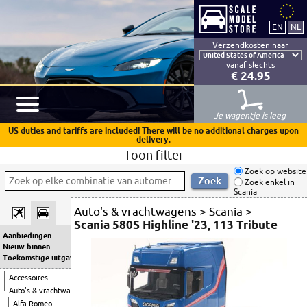
Verzendkosten naar
vanaf slechts
€ 24.95
Je wagentje is leeg
US duties and tariffs are included! There will be no additional charges upon
delivery.
Toon filter
Zoek op website
Zoek enkel in
Scania
Auto's & vrachtwagens
>
Scania
>
Scania 580S Highline '23, 113 Tribute
Aanbiedingen
Nieuw binnen
Toekomstige uitgaven
Accessoires
Auto's & vrachtwagens
Alfa Romeo