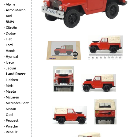
Alpine
Aston Martin
Audi
BMW
Citroën
Dodge
Fiat
Ford
Honda
Hyundai
Iveco
Jaguar
Land Rover
Liebherr
MAN
Mazda
McLaren
Mercedes-Benz
Nissan
Opel
Peugeot
Porsche
Renault