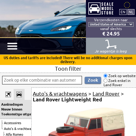
Verzendkosten naar
vanaf slechts
€ 24.95
Je wagentje is leeg
US duties and tariffs are included! There will be no additional charges upon
delivery.
Toon filter
Zoek op website
Zoek enkel in
Land Rover
Auto's & vrachtwagens
>
Land Rover
>
Land Rover Lightweight Red
Aanbiedingen
Nieuw binnen
Toekomstige uitgaven
Accessoires
Auto's & vrachtwagens
Alfa Romeo