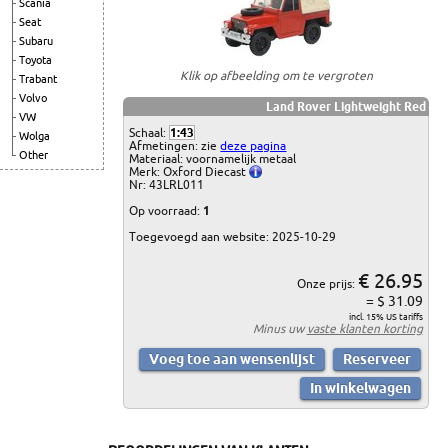
Scania
Seat
Subaru
Toyota
Klik op afbeelding om te vergroten
Trabant
Volvo
Land Rover Lightweight Red
VW
Schaal:
1:43
Wolga
Afmetingen: zie
deze pagina
Other
Materiaal: voornamelijk metaal
Merk: Oxford Diecast
Nr: 43LRL011
Op voorraad:
1
Toegevoegd aan website: 2025-10-29
€ 26.95
Onze prijs:
= $ 31.09
incl. 15% US tariffs
Minus uw
vaste klanten korting