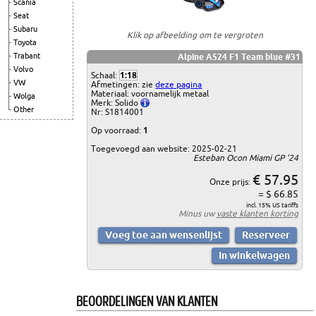
Scania
Seat
Subaru
Klik op afbeelding om te vergroten
Toyota
Trabant
Alpine A524 F1 Team blue #31
Volvo
Schaal:
1:18
VW
Afmetingen: zie
deze pagina
Materiaal: voornamelijk metaal
Wolga
Merk: Solido
Other
Nr: S1814001
Op voorraad:
1
Toegevoegd aan website: 2025-02-21
Esteban Ocon Miami GP '24
€ 57.95
Onze prijs:
= $ 66.85
incl. 15% US tariffs
Minus uw
vaste klanten korting
BEOORDELINGEN VAN KLANTEN