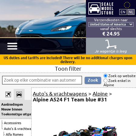
Verzendkosten naar
vanaf slechts
€ 24.95
Je wagentje is leeg
US duties and tariffs are included! There will be no additional charges upon
delivery.
Toon filter
Zoek op website
Zoek enkel in
Alpine
Auto's & vrachtwagens
>
Alpine
>
Alpine A524 F1 Team blue #31
Aanbiedingen
Nieuw binnen
Toekomstige uitgaven
Accessoires
Auto's & vrachtwagens
Alfa Romeo