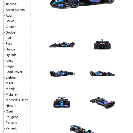
Alpine
Aston Martin
Audi
BMW
Citroën
Dodge
Fiat
Ford
Honda
Hyundai
Iveco
Jaguar
Land Rover
Liebherr
MAN
Mazda
McLaren
Mercedes-Benz
Nissan
Opel
Peugeot
Porsche
Renault