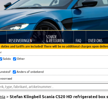
SCHADE
RESERVERINGEN
& RETOUREN
FAQ
OVER ONS
 duties and tariffs are included! There will be no additional charges upon delive
er
Solido
Other
kunststof
Anders of onbekend
 voorraad
nia
>
Stefan Klingbeil Scania CS20 HD refrigerated box 