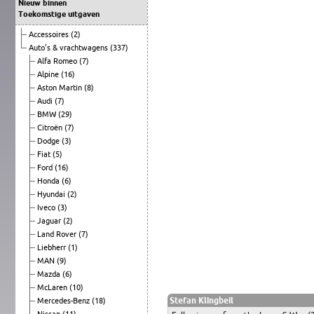
Nieuw binnen
Toekomstige uitgaven
Accessoires
(2)
Auto's & vrachtwagens
(337)
Alfa Romeo
(7)
Alpine
(16)
Aston Martin
(8)
Audi
(7)
BMW
(29)
Citroën
(7)
Dodge
(3)
Fiat
(5)
Ford
(16)
Honda
(6)
Hyundai
(2)
Iveco
(3)
Jaguar
(2)
Land Rover
(7)
Liebherr
(1)
MAN
(9)
Mazda
(6)
McLaren
(10)
Stefan Klingbeil
Mercedes-Benz
(18)
Nissan
(11)