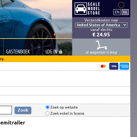
Verzendkosten naar
vanaf slechts
€ 24.95
GASTEN
BOEK
LOG
IN
Je wagentje is leeg
ry.
Zoek op website
Zoek enkel in Scania
semitrailer