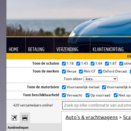
HOME
BETALING
VERZENDING
KLANTEN
KORTING
US
Toon de schalen
1:18
1:43
1:64
1:87
oth
Toon de merken
Herpa
Mini GT
Oxford Diecast
Toon alleen
Toon de materialen
Voornamelijk metaal
Voornamelijk 
Toon beschikbaarheid
Verwacht
Op voorraad
Niet op
420 verzamelaars online!
Auto's & vrachtwagens
>
Sca
Aanbiedingen