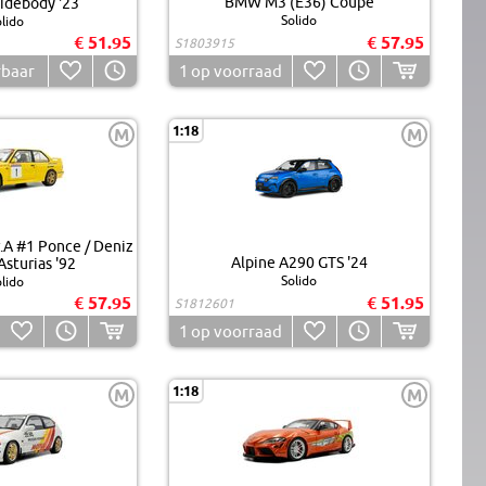
BMW M3 (E36) Coupe
idebody '23
Solido
lido
€ 51.95
€ 57.95
S1803915
rbaar
1
op voorraad
1:18
M
M
A #1 Ponce / Deniz
Alpine A290 GTS '24
Asturias '92
Solido
lido
€ 57.95
€ 51.95
S1812601
1
op voorraad
1:18
M
M