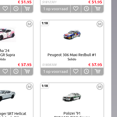
€ 51.95
€ 51.95
S1812301
1
op voorraad
1:18
M
M
ha '24
 GR Supra
Peugeot 306 Maxi Redbull #1
lido
Solido
€ 57.95
€ 57.95
S1808308
1
op voorraad
1:18
M
M
Polizei '91
ger SRT Hellcat