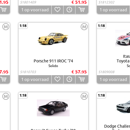
1.95
€ 51.95
S1801409
S1812302
1
op voorraad
1
op voorraad
1:18
1:18
M
M
Itas
Porsche 911 IROC '74
Toyota
Solido
So
7.95
€ 57.95
S1810703
S1809008
1
op voorraad
1
op voorraad
1:18
1:18
M
M
Dodge Challen