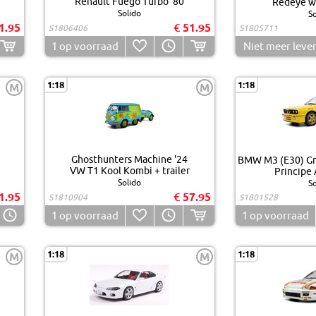
Renault Fuego Turbo '80
Redeye w
Solido
So
1.95
€ 51.95
S1806406
S1805711
1
op voorraad
Niet meer leve
1:18
1:18
M
M
Ghosthunters Machine '24
BMW M3 (E30) Gr.
VW T1 Kool Kombi + trailer
Principe 
Solido
So
1.95
€ 57.95
S1810904
S1801528
1
op voorraad
1
op voorraad
1:18
1:18
M
M