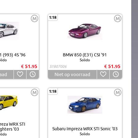
1:18
M
M
 (993) 4S '96
BMW 850 (E31) CSI '91
lido
Solido
€ 51.95
€ 51.95
S1807006
raad
Niet op voorraad
1:18
M
M
reza WRX STI
Subaru Impreza WRX STI Sonic '03
ghters '03
Solido
lido