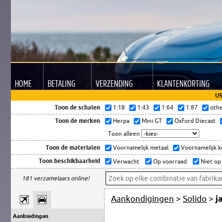
HOME
BETALING
VERZENDING
KLANTEN
KORTING
US
Toon de schalen
1:18
1:43
1:64
1:87
oth
Toon de merken
Herpa
Mini GT
Oxford Diecast
Toon alleen
Toon de materialen
Voornamelijk metaal
Voornamelijk 
Toon beschikbaarheid
Verwacht
Op voorraad
Niet op
181 verzamelaars online!
Aankondigingen
>
Solido
>
j
Aanbiedingen