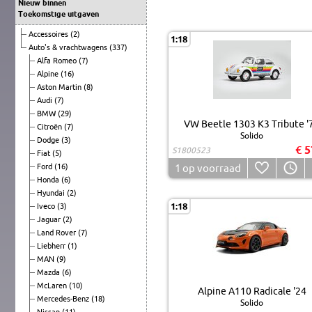
Nieuw binnen
Toekomstige uitgaven
Accessoires
(2)
1:18
Auto's & vrachtwagens
(337)
Alfa Romeo
(7)
Alpine
(16)
Aston Martin
(8)
Audi
(7)
BMW
(29)
VW Beetle 1303 K3 Tribute '
Citroën
(7)
Solido
Dodge
(3)
€ 5
S1800523
Fiat
(5)
Ford
(16)
1
op voorraad
Honda
(6)
Hyundai
(2)
1:18
Iveco
(3)
Jaguar
(2)
Land Rover
(7)
Liebherr
(1)
MAN
(9)
Mazda
(6)
McLaren
(10)
Alpine A110 Radicale '24
Mercedes-Benz
(18)
Solido
Nissan
(11)