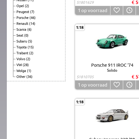
€ 5
S1801629
Opel
(2)
1
op voorraad
Peugeot
(7)
Porsche
(46)
Renault
(14)
1:18
Scania
(6)
Seat
(0)
Subaru
(5)
Toyota
(15)
Trabant
(2)
Volvo
(2)
Porsche 911 IROC '74
VW
(28)
Solido
Wolga
(1)
€ 5
Other
(36)
S1810705
1
op voorraad
1:18