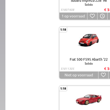
Subaru Impreza 22B '98
Solido
€ 5
S1807408
1
op voorraad
1:18
Fiat 500 F595 Abarth '22
Solido
€ 5
S1811305
Niet op voorraad
1:18