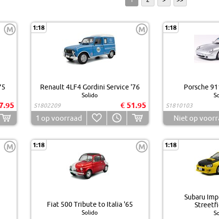
1:18
1:18
M
M
75
Renault 4LF4 Gordini Service '76
Porsche 911
Solido
So
7.95
€ 51.95
S1802209
S1810103
1
op voorraad
Niet op voor
1:18
1:18
M
M
Subaru Imp
Fiat 500 Tribute to Italia '65
Streetfi
Solido
So