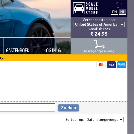
Verzendkosten naar
vanaf slechts
€ 24.95
GASTEN
BOEK
LOG
IN
Je wagentje is leeg
ry.
Sorteer op: