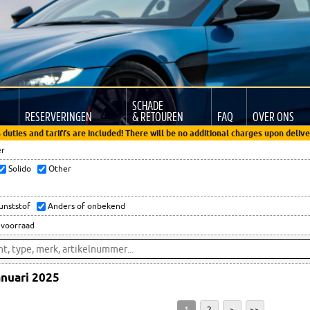
SCHADE
RESERVERINGEN
& RETOUREN
FAQ
OVER ONS
 duties and tariffs are included! There will be no additional charges upon delive
er
Solido
Other
kunststof
Anders of onbekend
 voorraad
anuari 2025
1
2
>
>>