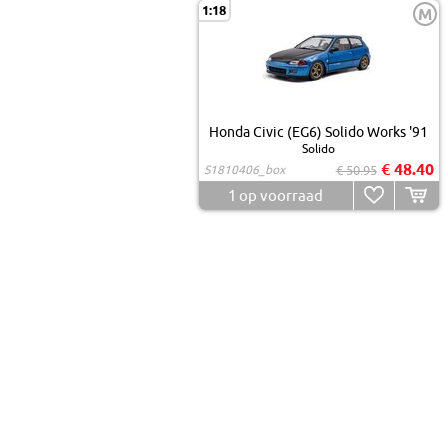
1:18
M
Honda Civic (EG6) Solido Works '91
Solido
€ 48.40
S1810406_box
€ 50.95
1
op voorraad