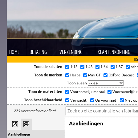
HOME
BETALING
VERZENDING
KLANTEN
KORTING
US
Toon de schalen
1:18
1:43
1:64
1:87
oth
Toon de merken
Herpa
Mini GT
Oxford Diecast
Toon alleen
Toon de materialen
Voornamelijk metaal
Voornamelijk 
Toon beschikbaarheid
Verwacht
Op voorraad
Niet op
275 verzamelaars online!
Aanbiedingen
Aanbiedingen