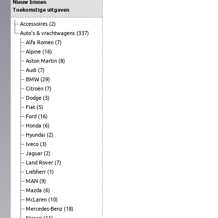
Nieuw binnen
Toekomstige uitgaven
Accessoires
(2)
Auto's & vrachtwagens
(337)
Alfa Romeo
(7)
Alpine
(16)
Aston Martin
(8)
Audi
(7)
BMW
(29)
Citroën
(7)
Dodge
(3)
Fiat
(5)
Ford
(16)
Honda
(6)
Hyundai
(2)
Iveco
(3)
Jaguar
(2)
Land Rover
(7)
Liebherr
(1)
MAN
(9)
Mazda
(6)
McLaren
(10)
Mercedes-Benz
(18)
Nissan
(11)