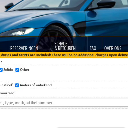
SCHADE
RESERVERINGEN
& RETOUREN
FAQ
OVER ONS
 duties and tariffs are included! There will be no additional charges upon delive
er
Solido
Other
kunststof
Anders of onbekend
 voorraad