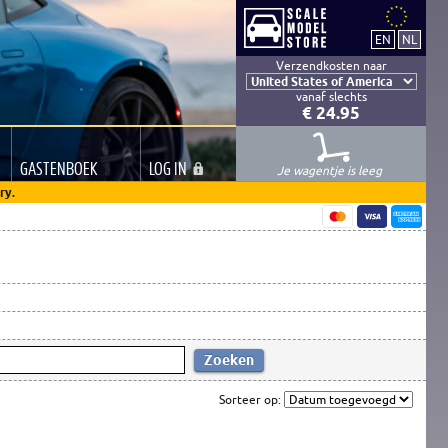
Verzendkosten naar
vanaf slechts
€ 24.95
GASTEN
BOEK
LOG
IN
Je wagentje is leeg
ry.
Sorteer op: