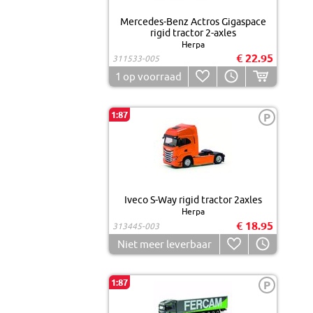
Mercedes-Benz Actros Gigaspace
rigid tractor 2-axles
Herpa
€ 22.95
311533-005
1
op voorraad
1:87
P
Iveco S-Way rigid tractor 2axles
Herpa
€ 18.95
313445-003
Niet meer leverbaar
1:87
P