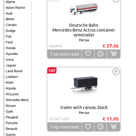
Alpine
Aston Martin
Audi
BMW
Deutsche Bahn
Citroën
Mercedes-Benz Actros container
Dodge
semitrailer
Fiat
Herpa
Ford
€ 27.95
066846
Honda
1
op voorraad
Hyundai
Iveco
Jaguar
1:87
P
Land Rover
Liebherr
MAN
Mazda
McLaren
Mercedes-Benz
Nissan
trailer with canvas, black
Opel
Herpa
Peugeot
€ 11.95
052627-003
Porsche
1
op voorraad
Renault
Scania