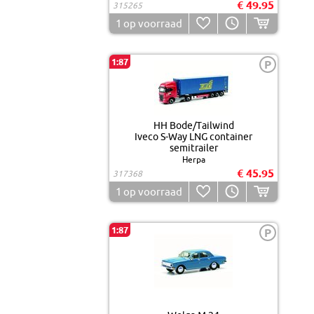
€ 49.95
315265
1
op voorraad
1:87
P
HH Bode/Tailwind
Iveco S-Way LNG container
semitrailer
Herpa
€ 45.95
317368
1
op voorraad
1:87
P