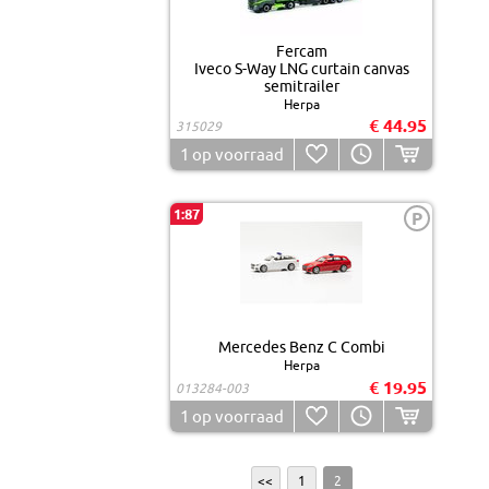
Fercam
Iveco S-Way LNG curtain canvas
semitrailer
Herpa
€ 44.95
315029
1
op voorraad
1:87
P
Mercedes Benz C Combi
Herpa
€ 19.95
013284-003
1
op voorraad
<<
1
2