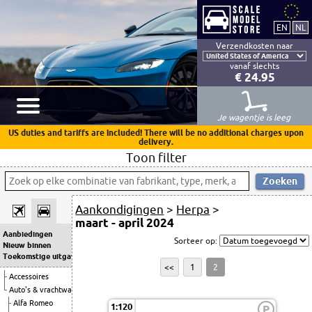
Verzendkosten naar
vanaf slechts
€ 24.95
Je wagentje is leeg
US duties and tariffs are included! There will be no additional charges upon
delivery.
Toon filter
Aankondigingen
>
Herpa
>
maart - april 2024
Aanbiedingen
Sorteer op:
Nieuw binnen
Toekomstige uitgaven
<<
1
2
Accessoires
Auto's & vrachtwagens
Alfa Romeo
1:120
P