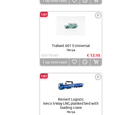
1
op voorraad
1:87
P
Trabant 601 S Universal
Herpa
€ 12.95
020770-007
1
op voorraad
1:87
P
Reinert Logistic
Iveco S-Way LNG planked bed with
loading crane
Herpa