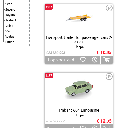
Seat
1:87
P
Subaru
Toyota
Trabant
Volvo
VW
Wolga
Transport trailer for passenger cars 2-
axles
Other
Herpa
€ 10.95
052450-003
1
op voorraad
1:87
P
Trabant 601 Limousine
Herpa
€ 12.95
020763-006