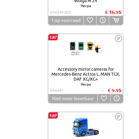
Wolga M 24
Herpa
€ 16.95
024334-005
1
op voorraad
1:87
P
Accessory mirror cameras for
Mercedes-Benz Actros L, MAN TGX,
DAF XG/XG+
Herpa
€ 9.95
054447
Niet meer leverbaar
1:87
P